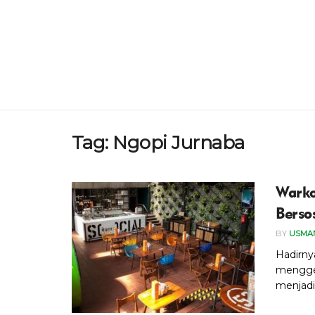
Tag:
Ngopi Jurnaba
Warko
Bersos
BY
USMAN
Hadirny
menggel
menjadi 