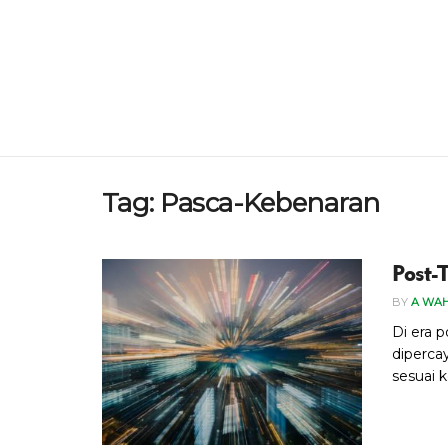
Tag:
Pasca-Kebenaran
Post-
BY
A WA
Di era p
diperca
sesuai k