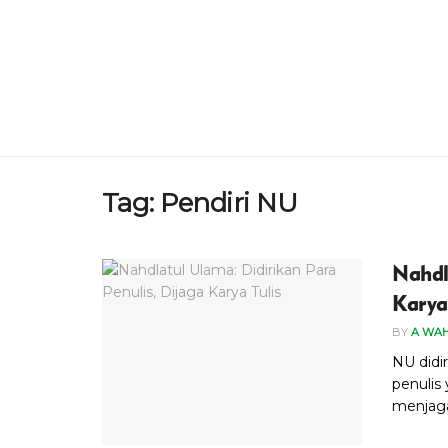
Tag:
Pendiri NU
Nahdl
Karya
BY
A WA
NU didir
penulis
menjaga