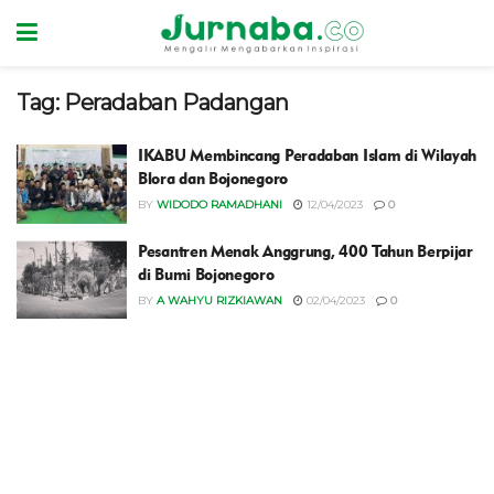
Tag:
Peradaban Padangan
IKABU Membincang Peradaban Islam di Wilayah
Blora dan Bojonegoro
BY
WIDODO RAMADHANI
12/04/2023
0
Pesantren Menak Anggrung, 400 Tahun Berpijar
di Bumi Bojonegoro
BY
A WAHYU RIZKIAWAN
02/04/2023
0