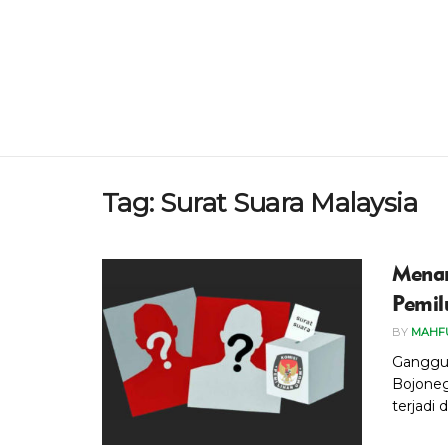
Tag:
Surat Suara Malaysia
Menan
Pemil
BY
MAHF
Ganggu
Bojoneg
terjadi d