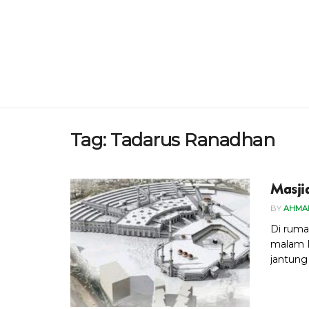
Tag:
Tadarus Ranadhan
Masj
BY
AHMAD
Di ruma
malam 
jantung 