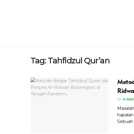
Tag:
Tahfidzul Qur’an
Metod
Ridwa
BY
A WA
Masalah
hapalan
Sebuah 