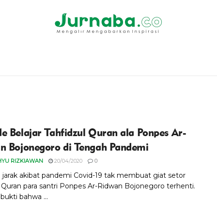
e Belajar Tahfidzul Quran ala Ponpes Ar-
n Bojonegoro di Tengah Pandemi
HYU RIZKIAWAN
20/04/2020
0
 jarak akibat pandemi Covid-19 tak membuat giat setor
 Quran para santri Ponpes Ar-Ridwan Bojonegoro terhenti.
bukti bahwa ...