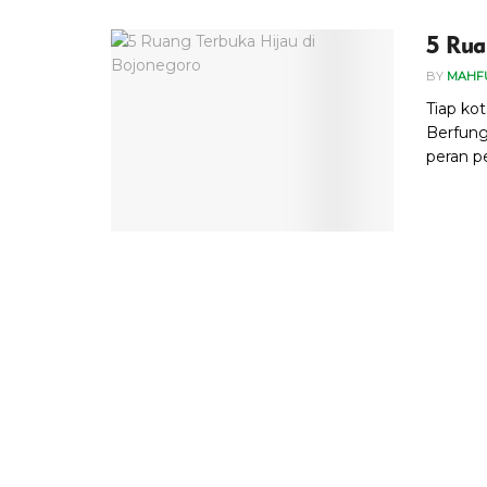
5 Rua
BY
MAHF
Tiap ko
Berfung
peran p