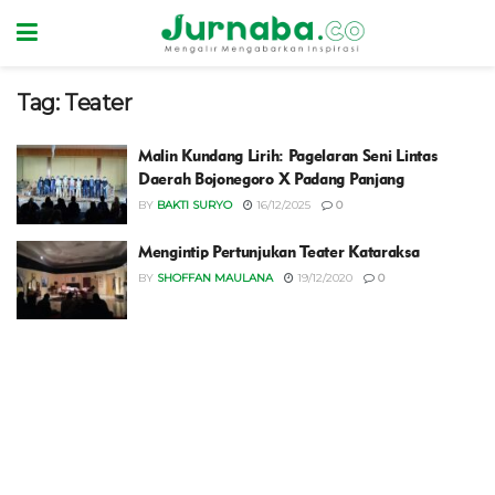
Tag:
Teater
Malin Kundang Lirih: Pagelaran Seni Lintas
Daerah Bojonegoro X Padang Panjang
BY
BAKTI SURYO
16/12/2025
0
Mengintip Pertunjukan Teater Kataraksa
BY
SHOFFAN MAULANA
19/12/2020
0