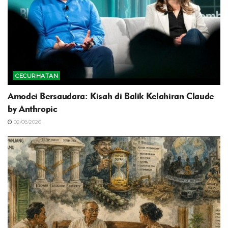
CECURHATAN
Amodei Bersaudara: Kisah di Balik Kelahiran Claude
by Anthropic
02/08/2026