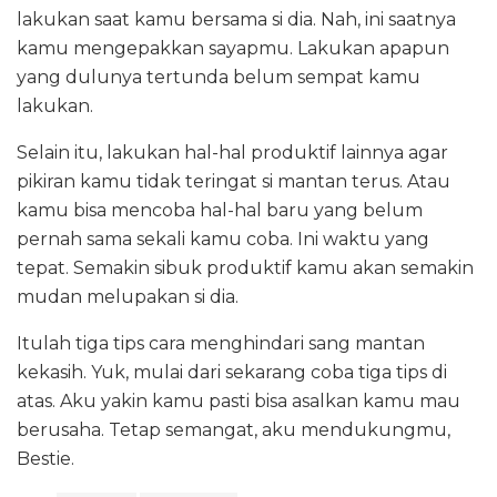
lakukan saat kamu bersama si dia. Nah, ini saatnya
kamu mengepakkan sayapmu. Lakukan apapun
yang dulunya tertunda belum sempat kamu
lakukan.
Selain itu, lakukan hal-hal produktif lainnya agar
pikiran kamu tidak teringat si mantan terus. Atau
kamu bisa mencoba hal-hal baru yang belum
pernah sama sekali kamu coba. Ini waktu yang
tepat. Semakin sibuk produktif kamu akan semakin
mudan melupakan si dia.
Itulah tiga tips cara menghindari sang mantan
kekasih. Yuk, mulai dari sekarang coba tiga tips di
atas. Aku yakin kamu pasti bisa asalkan kamu mau
berusaha. Tetap semangat, aku mendukungmu,
Bestie.