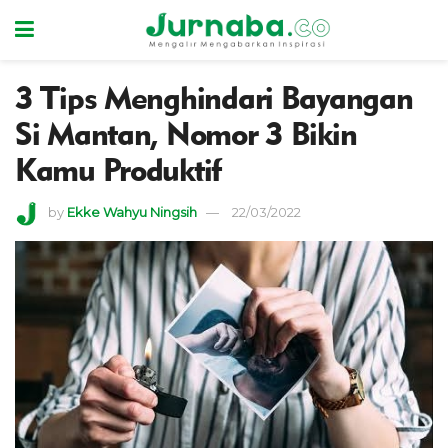
3 Tips Menghindari Bayangan
Si Mantan, Nomor 3 Bikin
Kamu Produktif
by
Ekke Wahyu Ningsih
22/03/2022