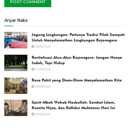
Anyar Nabs
Jagong Lingkungan: Perlunya Tradisi Pilah Sampah
Untuk Menyelamatkan Lingkungan Bojonegoro
08/08/2026
Revitalisasi Alun-Alun Bojonegoro: Jangan Hanya
Indah, Tapi Hidup
07/08/2026
Rasa Pahit yang Diam-Diam Menyelamatkan Kita
06/08/2026
Spirit Mbah Wahab Hasbullah: Sarekat Islam,
Komite Hijaz, dan Refleksi Muktamar Hari Ini
05/08/2026