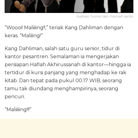
Ilustrasi: humor dan hikmah santri
“Woooi! Maliiiing!!,” teriak Kang Dahliman dengan
keras. “Maliiing!”
Kang Dahliman, salah satu guru senior, tidur di
kantor pesantren. Semalaman ia mengerjakan
persiapan Haflah Akhirussanah di kantor—hingga ia
tertidur di kursi panjang yang menghadap ke rak
kitab. Dan tepat pada pukul 00.17 WIB, seorang
tamu tak diundang menghampirinya, seorang
pencuri.
“Maliiiiing!!!”