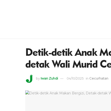
Detik-detik Anak Ma
detak Wali Murid C
by
Iwan Zuhdi
04/10/2025
in
Cecurhatan