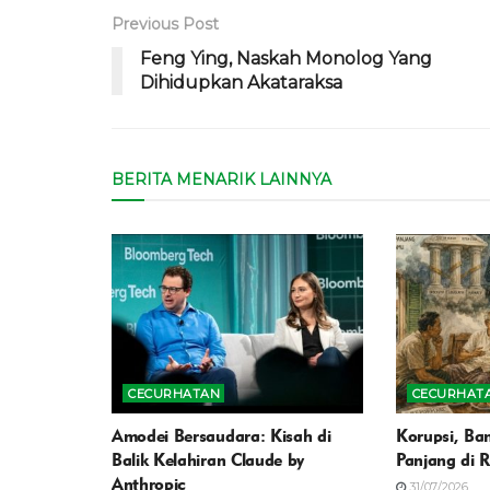
Previous Post
Feng Ying, Naskah Monolog Yang
Dihidupkan Akataraksa
BERITA MENARIK LAINNYA
CECURHATAN
CECURHAT
Amodei Bersaudara: Kisah di
Korupsi, Ban
Balik Kelahiran Claude by
Panjang di 
Anthropic
31/07/2026