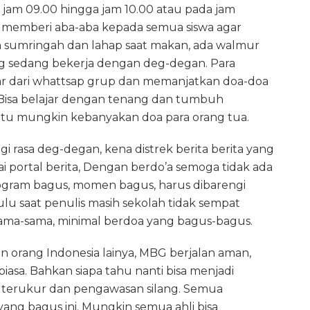
jam 09.00 hingga jam 10.00 atau pada jam
ru memberi aba-aba kepada semua siswa agar
h sumringah dan lahap saat makan, ada walmur
g sedang bekerja dengan deg-degan. Para
r dari whattsap grup dan memanjatkan doa-doa
 Bisa belajar dengan tenang dan tumbuh
itu mungkin kebanyakan doa para orang tua.
ngi rasa deg-degan, kena distrek berita berita yang
 portal berita, Dengan berdo’a semoga tidak ada
program bagus, momen bagus, harus dibarengi
lu saat penulis masih sekolah tidak sempat
 sama-sama, minimal berdoa yang bagus-bagus.
orang Indonesia lainya, MBG berjalan aman,
 biasa. Bahkan siapa tahu nanti bisa menjadi
 terukur dan pengawasan silang. Semua
ng bagus ini. Mungkin semua ahli bisa