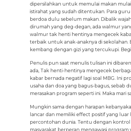
dipersilahkan untuk memulai makan mulai 
istirahat yang sudah ditentukan. Para gu
berdoa dulu sebelum makan. Dibalik waja
dirumah yang deg-degan, ada walmur yan
walmur tak henti hentinya mengecek kaba
terbaik untuk anak-anaknya di sekolahan.
kembang dengan gizi yang tercukupi. Beg
Penulis pun saat menulis tulisan ini dibare
ada, Tak henti-hentinya mengecek berbagai
kabar bernada negatif lagi soal MBG. Ini 
usaha dan doa yang bagus-bagus, sebab du
merasakan program seperti ini. Maka mari
Mungkin sama dengan harapan kebanyakan 
lancar dan memiliki effect positif yang luar
percontohan dunia. Tentu dengan kontrol
masyarakat berperan mengawasi program ya