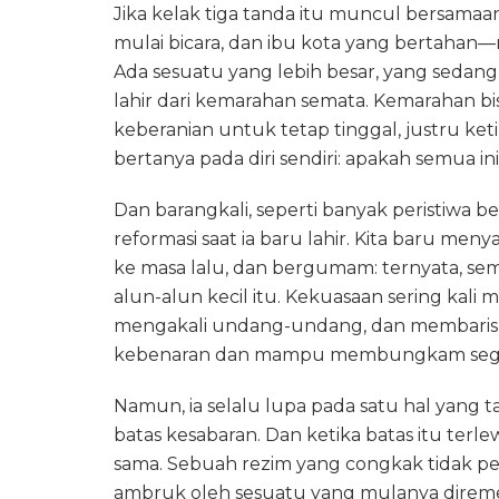
Jika kelak tiga tanda itu muncul bersamaan
mulai bicara, dan ibu kota yang bertahan—
Ada sesuatu yang lebih besar, yang sedang
lahir dari kemarahan semata. Kemarahan bi
keberanian untuk tetap tinggal, justru ke
bertanya pada diri sendiri: apakah semua i
Dan barangkali, seperti banyak peristiwa 
reformasi saat ia baru lahir. Kita baru m
ke masa lalu, dan bergumam: ternyata, sem
alun-alun kecil itu. Kekuasaan sering kal
mengakali undang-undang, dan membariska
kebenaran dan mampu membungkam sega
Namun, ia selalu lupa pada satu hal yang t
batas kesabaran. Dan ketika batas itu terle
sama. Sebuah rezim yang congkak tidak per
ambruk oleh sesuatu yang mulanya direm