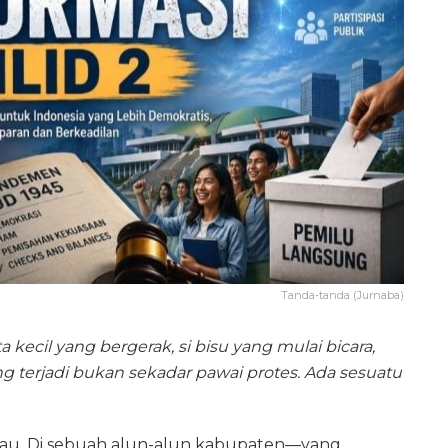
Tanda-tanda (Jurnaba)
kecil yang bergerak, si bisu yang mulai bicara,
 terjadi bukan sekadar pawai protes. Ada sesuatu
rau. Di sebuah alun-alun kabupaten—yang