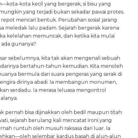
—kota-kota kecil yang bergerak, si bisu yang
mungkin yang terjadi bukan sekadar pawai protes.
 repot mencari bentuk. Perubahan sosial jarang
sa meledak lalu padam. Sejarah bergerak karena
tika kelelahan memuncak, dan ketika kita mulai
ni ada gunanya?
besar sebelumnya, kita tak akan mengenali sebuah
enyadarinya bertahun-tahun kemudian. Kita menoleh
uanya bermula dari suara pengeras yang serak di
i mengira dirinya abadi. Ia membangun monumen,
n serdadu. Ia merasa leluasa mengontrol
lanya.
ak pernah bisa dijinakkan oleh bedil maupun titah:
wati, sejarah berulang kali mencatat ironi yang
nah runtuh oleh musuh raksasa dari luar. Ia
ehkan—oleh selembar kardus basah di alun-alun