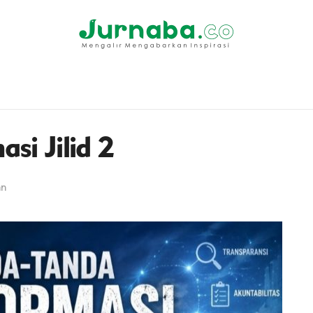
si Jilid 2
an