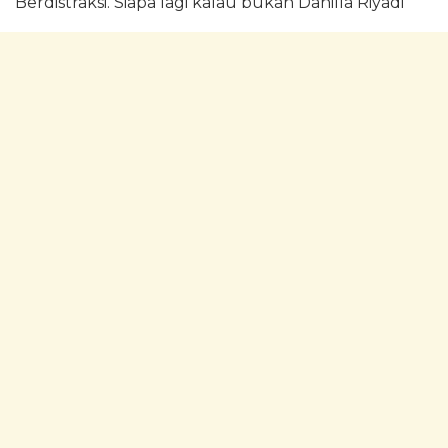
Berdistraksi. Siapa lagi kalau bukan Danilla Riyadi