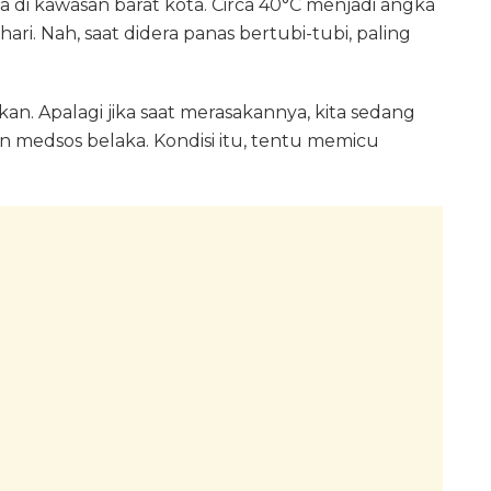
 di kawasan barat kota. Circa 40°C menjadi angka
ari. Nah, saat didera panas bertubi-tubi, paling
 Apalagi jika saat merasakannya, kita sedang
 medsos belaka. Kondisi itu, tentu memicu