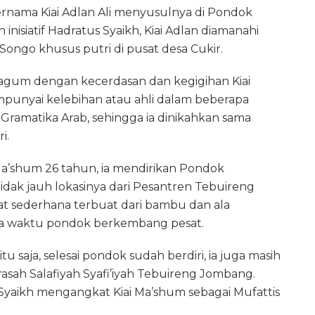
ernama Kiai Adlan Ali menyusulnya di Pondok
nisiatif Hadratus Syaikh, Kiai Adlan diamanahi
ongo khusus putri di pusat desa Cukir.
kagum dengan kecerdasan dan kegigihan Kiai
punyai kelebihan atau ahli dalam beberapa
n Gramatika Arab, sehingga ia dinikahkan sama
i.
 Ma’shum 26 tahun, ia mendirikan Pondok
idak jauh lokasinya dari Pesantren Tebuireng
 sederhana terbuat dari bambu dan ala
nnya waktu pondok berkembang pesat.
u saja, selesai pondok sudah berdiri, ia juga masih
ah Salafiyah Syafi’iyah Tebuireng Jombang.
 Syaikh mengangkat Kiai Ma’shum sebagai Mufattis