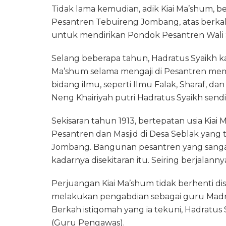
Tidak lama kemudian, adik Kiai Ma’shum, b
Pesantren Tebuireng Jombang, atas berkah i
untuk mendirikan Pondok Pesantren Wali S
Selang beberapa tahun, Hadratus Syaikh 
Ma’shum selama mengaji di Pesantren mem
bidang ilmu, seperti Ilmu Falak, Sharaf, da
Neng Khairiyah putri Hadratus Syaikh sendir
Sekisaran tahun 1913, bertepatan usia Kiai
Pesantren dan Masjid di Desa Seblak yang t
Jombang. Bangunan pesantren yang sangat
kadarnya disekitaran itu. Seiring berjala
Perjuangan Kiai Ma’shum tidak berhenti disit
melakukan pengabdian sebagai guru Madras
Berkah istiqomah yang ia tekuni, Hadratus
(Guru Pengawas).