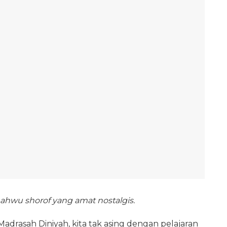
hwu shorof yang amat nostalgis.
Madrasah Diniyah, kita tak asing dengan pelajaran