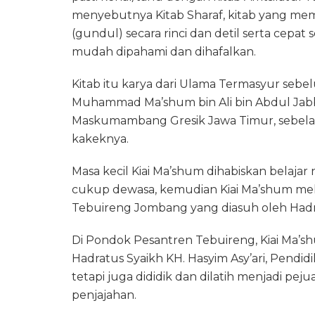
menyebutnya Kitab Sharaf, kitab yang mem
(gundul) secara rinci dan detil serta cepat
mudah dipahami dan dihafalkan.
Kitab itu karya dari Ulama Termasyur se
Muhammad Ma’shum bin Ali bin Abdul Jabba
Maskumambang Gresik Jawa Timur, sebelah
kakeknya.
Masa kecil Kiai Ma’shum dihabiskan belajar
cukup dewasa, kemudian Kiai Ma’shum me
Tebuireng Jombang yang diasuh oleh Hadrat
Di Pondok Pesantren Tebuireng, Kiai Ma’sh
Hadratus Syaikh KH. Hasyim Asy’ari, Pendidi
tetapi juga dididik dan dilatih menjadi p
penjajahan.