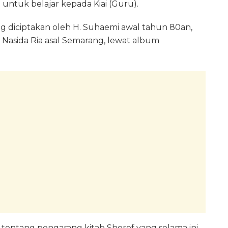
untuk belajar kepada Kiai (Guru).
ng diciptakan oleh H. Suhaemi awal tahun 80an,
 Nasida Ria asal Semarang, lewat album
is tentang pengarang kitab Shorof yang selama ini