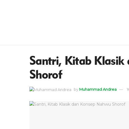
Santri, Kitab Klas
Shorof
by
Muhammad Andrea
1