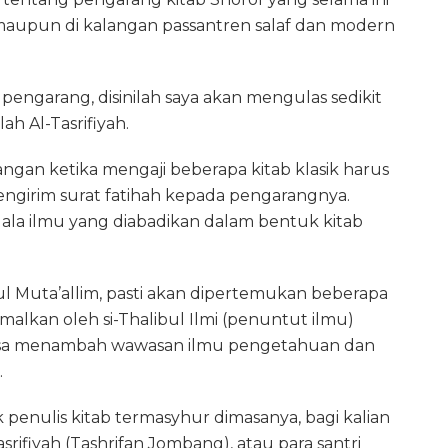
 maupun di kalangan passantren salaf dan modern
engarang, disinilah saya akan mengulas sedikit
ah Al-Tasrifiyah.
ngan ketika mengaji beberapa kitab klasik harus
girim surat fatihah kepada pengarangnya.
la ilmu yang diabadikan dalam bentuk kitab
l Muta’allim, pasti akan dipertemukan beberapa
alkan oleh si-Thalibul Ilmi (penuntut ilmu)
tiasa menambah wawasan ilmu pengetahuan dan
.
k penulis kitab termasyhur dimasanya, bagi kalian
srifiyah (Tashrifan Jombang), atau para santri