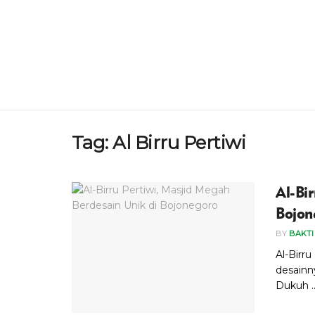
Tag:
Al Birru Pertiwi
Al-Bi
Bojon
BY
BAKTI
Al-Birr
desainn
Dukuh ..