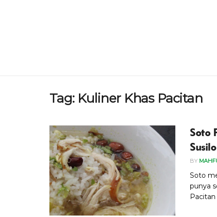
Tag:
Kuliner Khas Pacitan
Soto 
Susil
BY
MAHF
Soto me
punya s
Pacitan 