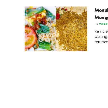
Menul
Meng
BY
WIDO
Kamu s
warung 
terutama