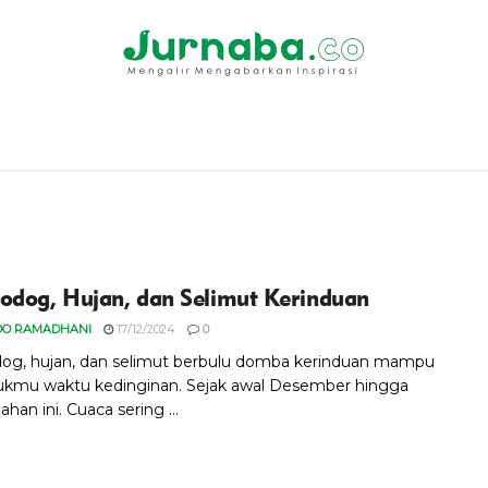
odog, Hujan, dan Selimut Kerinduan
DO RAMADHANI
17/12/2024
0
og, hujan, dan selimut berbulu domba kerinduan mampu
mu waktu kedinginan. Sejak awal Desember hingga
han ini. Cuaca sering ...