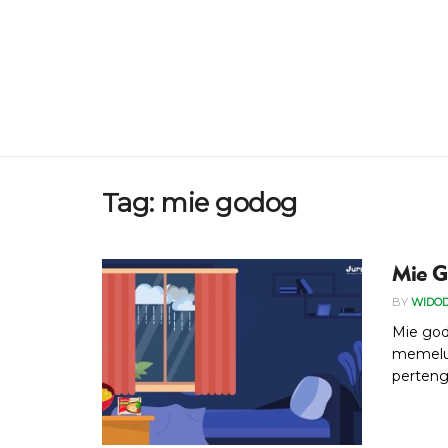
Tag:
mie godog
Mie G
BY
WIDO
Mie god
memeluk
pertenga