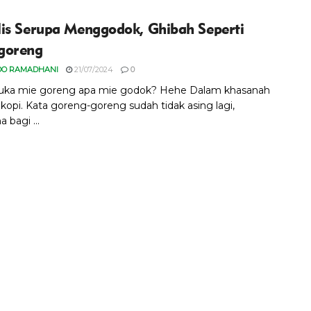
is Serupa Menggodok, Ghibah Seperti
goreng
DO RAMADHANI
21/07/2024
0
uka mie goreng apa mie godok? Hehe Dalam khasanah
kopi. Kata goreng-goreng sudah tidak asing lagi,
 bagi ...