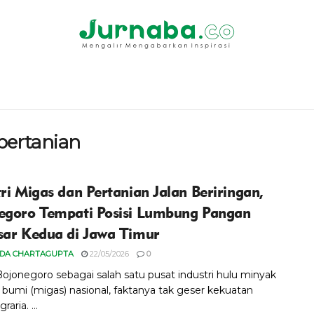
ertanian
tri Migas dan Pertanian Jalan Beriringan,
egoro Tempati Posisi Lumbung Pangan
sar Kedua di Jawa Timur
IDA CHARTAGUPTA
22/05/2026
0
Bojonegoro sebagai salah satu pusat industri hulu minyak
 bumi (migas) nasional, faktanya tak geser kekuatan
raria. ...