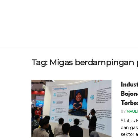
Tag:
Migas berdampingan p
Indus
Bojon
Terbe
BY
MAUL
Status 
dan gas
sektor ag