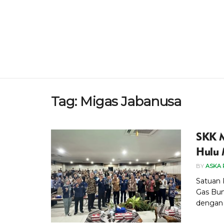
Tag:
Migas Jabanusa
SKK M
Hulu 
BY
ASKA 
Satuan 
Gas Bumi
dengan 