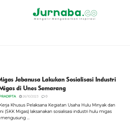
igas Jabanusa Lakukan Sosialisasi Industri
Migas di Unes Semarang
PRADIPTA
26/10/2023
0
Kerja Khusus Pelaksana Kegiatan Usaha Hulu Minyak dan
 (SKK Migas) laksanakan sosialisasi industri hulu migas
mengusung ...