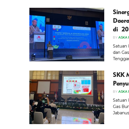
Siner
Daera
di 2
BY
ASKA 
Satuan 
dan Gas
Tenggara
SKK M
Penyu
BY
ASKA 
Satuan 
Gas Bum
Jabanusa