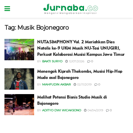
Tag:
Musik Bojonegoro
NUTASIMPHONY Vol. 2 Meriahkan Dies
Natalis ke-9 UKM Musik NU-Tasi UNUGIRI,
Perkuat Kolaborasi Musisi Kampus Jawa Timur
BY
BAKTI SURYO
12/07/2026
0
Menengok Kiprah Thekombs, Musisi Hip-Hop
Muda asal Bojonegoro
BY
MAHFUDIN AKBAR
02/11/2019
0
Melihat Potensi Bisnis Studio Musik di
Bojonegoro
BY
ADITYO DWI WICAKSONO
04/04/2019
0