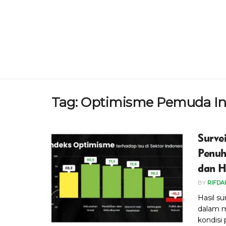
Tag:
Optimisme Pemuda In
Surve
Penuh
dan 
BY
RIFDA
Hasil s
dalam m
kondisi 