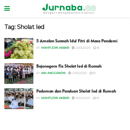
Tag:
Sholat Ied
5 Amalan Sunnah Idul Fitri di Masa Pandemi
BY
MAHFUDIN AKBAR
23/05/2020
0
Bojonegoro Fix Sholat Ied di Rumah
BY
ANI ANGGRAENI
21/05/2020
0
Pedoman dan Panduan Sholat Ied di Rumah
BY
MAHFUDIN AKBAR
16/05/2020
0