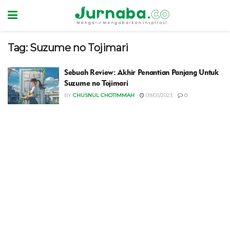
Tag:
Suzume no Tojimari
Sebuah Review: Akhir Penantian Panjang Untuk
Suzume no Tojimari
BY
CHUSNUL CHOTIMMAH
09/03/2023
0