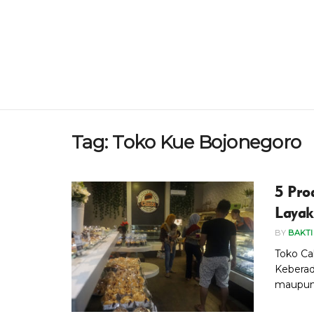
Tag:
Toko Kue Bojonegoro
5 Pro
Layak
BY
BAKTI
Toko Ca
Keberad
maupun r