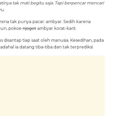
tinya tak mati begitu saja. Tapi berpencar mencari
ru.
arena tak punya pacar: ambyar. Sedih karena
pun, pokoe
njoget
ambyar korat-karit.
disantap tiap saat oleh manusia. Kesedihan, pada
ahal ia datang tiba-tiba dan tak terprediksi.