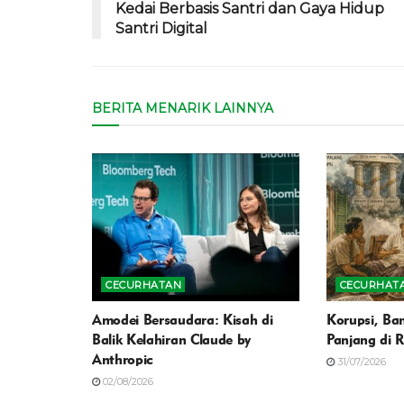
Kedai Berbasis Santri dan Gaya Hidup
Santri Digital
BERITA MENARIK LAINNYA
CECURHATAN
CECURHAT
Amodei Bersaudara: Kisah di
Korupsi, Ban
Balik Kelahiran Claude by
Panjang di 
Anthropic
31/07/2026
02/08/2026