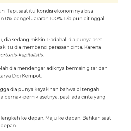
. Tapi, saat itu kondisi ekonominya bisa
kan 0% pengeluararan 100%. Dia pun ditinggal
u, dia sedang miskin. Padahal, dia punya aset
k itu dia membenci perasaan cinta. Karena
ortunis-kapitalistis.
elah dia mendengar adiknya bermain gitar dan
arya Didi Kempot.
ngga dia punya keyakinan bahwa di tengah
 pernak-pernik asetnya, pasti ada cinta yang
melangkah ke depan. Maju ke depan. Bahkan saat
 depan.