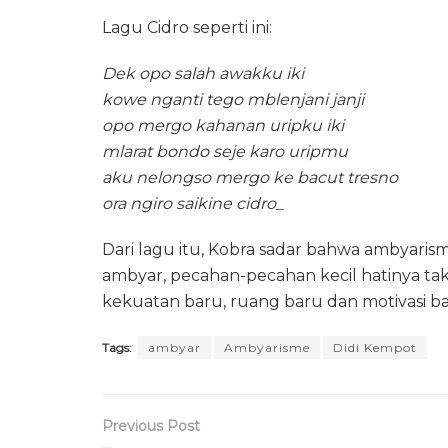
Lagu Cidro seperti ini:
Dek opo salah awakku iki
kowe nganti tego mblenjani janji
opo mergo kahanan uripku iki
mlarat bondo seje karo uripmu
aku nelongso mergo ke bacut tresno
ora ngiro saikine cidro_
Dari lagu itu, Kobra sadar bahwa ambyari
ambyar, pecahan-pecahan kecil hatinya tak
kekuatan baru, ruang baru dan motivasi ba
Tags:
ambyar
Ambyarisme
Didi Kempot
Previous Post