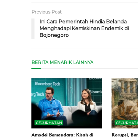
Previous Post
Ini Cara Pemerintah Hindia Belanda
Menghadapi Kemiskinan Endemik di
Bojonegoro
BERITA MENARIK LAINNYA
CECURHATAN
CECURHAT
Amodei Bersaudara: Kisah di
Korupsi, Ban