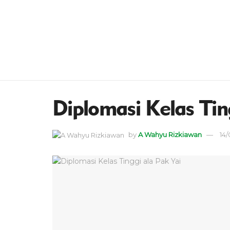
Diplomasi Kelas Tin
by
A Wahyu Rizkiawan
14