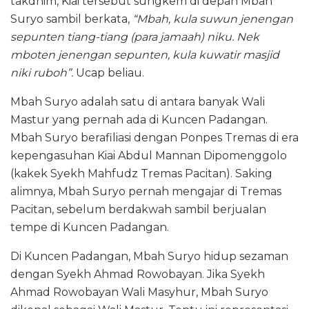
takdhim, Kiai tersebut sungkem di depan Mbah
Suryo sambil berkata,
“Mbah, kula suwun jenengan
sepunten tiang-tiang (para jamaah) niku. Nek
mboten jenengan sepunten, kula kuwatir masjid
niki ruboh”.
Ucap beliau.
Mbah Suryo adalah satu di antara banyak Wali
Mastur yang pernah ada di Kuncen Padangan.
Mbah Suryo berafiliasi dengan Ponpes Tremas di era
kepengasuhan Kiai Abdul Mannan Dipomenggolo
(kakek Syekh Mahfudz Tremas Pacitan). Saking
alimnya, Mbah Suryo pernah mengajar di Tremas
Pacitan, sebelum berdakwah sambil berjualan
tempe di Kuncen Padangan.
Di Kuncen Padangan, Mbah Suryo hidup sezaman
dengan Syekh Ahmad Rowobayan. Jika Syekh
Ahmad Rowobayan Wali Masyhur, Mbah Suryo