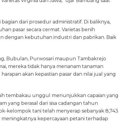
 varietas Virginia dan Jawa,” ujar Bambang saat
agian dari prosedur administratif. Di baliknya,
han pasar secara cermat. Varietas benih
an dengan kebutuhan industri dan pabrikan. Baik
ang, Bubulan, Purwosari maupun Tambakrejo
mai, mereka tidak hanya menanam tanaman
rapan akan kepastian pasar dan nilai jual yang
enih tembakau unggul menunjukkan capaian yang
ram yang berasal dari sisa cadangan tahun
k-kelompok tani telah menyerap sebanyak 8,743
or meningkatnya kepercayaan petani terhadap