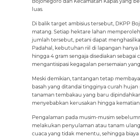
Bojonegoro dan Kecamatan Kapas yang be
luas.
Di balik target ambisius tersebut, DKPP Bo
matang. Setiap hektare lahan memperoleh 
jumlah tersebut, petani dapat menghasilkan
Padahal, kebutuhan riil di lapangan hanya b
hingga 4 gram sengaja disediakan sebagai 
mengantisipasi kegagalan persemaian yang
Meski demikian, tantangan tetap membay
basah yang ditandai tingginya curah hujan p
tanaman tembakau yang baru dipindahkan 
menyebabkan kerusakan hingga kematian
Pengalaman pada musim-musim sebelumn
melakukan penyulaman atau tanam ulang se
cuaca yang tidak menentu, sehingga biaya 