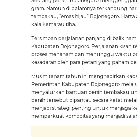
Seorang petani Bojonegoro menggenggam se
gram. Namun di dalamnya terkandung harap
tembakau, “emas hijau” Bojonegoro. Harta a
kala kemarau tiba.
Tersimpan perjalanan panjang di balik h
Kabupaten Bojonegoro. Perjalanan kisah 
proses menanam dan menunggu waktu pan
kesadaran oleh para petani yang paham bet
Musim tanam tahun ini menghadirkan kaba
Pemerintah Kabupaten Bojonegoro melalu
menyalurkan bantuan benih tembakau unggu
benih tersebut dipantau secara ketat melal
menjadi strategi penting untuk menjaga k
memperkuat komoditas yang menjadi sala