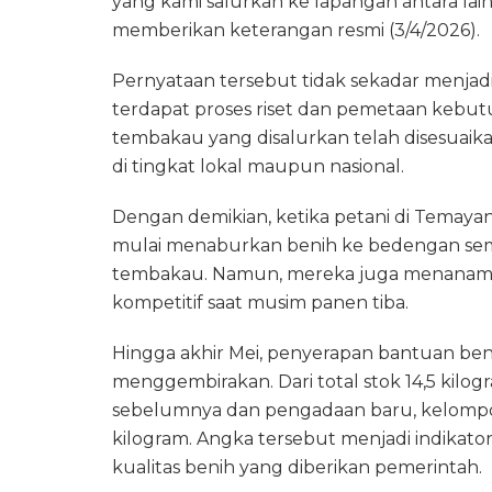
yang kami salurkan ke lapangan antara lain
memberikan keterangan resmi (3/4/2026).
Pernyataan tersebut tidak sekadar menjadi b
terdapat proses riset dan pemetaan kebutu
tembakau yang disalurkan telah disesuaik
di tingkat lokal maupun nasional.
Dengan demikian, ketika petani di Temay
mulai menaburkan benih ke bedengan se
tembakau. Namun, mereka juga menanam ha
kompetitif saat musim panen tiba.
Hingga akhir Mei, penyerapan bantuan b
menggembirakan. Dari total stok 14,5 kilog
sebelumnya dan pengadaan baru, kelompo
kilogram. Angka tersebut menjadi indikat
kualitas benih yang diberikan pemerintah.