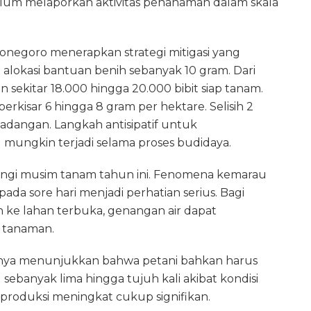
lum melaporkan aktivitas penanaman dalam skala
jonegoro menerapkan strategi mitigasi yang
alokasi bantuan benih sebanyak 10 gram. Dari
 sekitar 18.000 hingga 20.000 bibit siap tanam.
erkisar 6 hingga 8 gram per hektare. Selisih 2
cadangan. Langkah antisipatif untuk
 mungkin terjadi selama proses budidaya.
angi musim tanam tahun ini. Fenomena kemarau
ada sore hari menjadi perhatian serius. Bagi
ke lahan terbuka, genangan air dapat
 tanaman.
ya menunjukkan bahwa petani bahkan harus
banyak lima hingga tujuh kali akibat kondisi
produksi meningkat cukup signifikan.