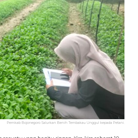
Pemkab Bojonegoro Salurkan Benih Tembakau Unggul kepada Petani.