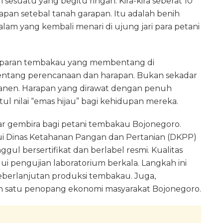
suatu yang begitu ringan. Kira-kira seberat 10
an setebal tanah garapan. Itu adalah benih
lam yang kembali menari di ujung jari para petani
amparan tembakau yang membentang di
tentang perencanaan dan harapan. Bukan sekadar
en. Harapan yang dirawat dengan penuh
ul nilai “emas hijau” bagi kehidupan mereka.
r gembira bagi petani tembakau Bojonegoro.
i Dinas Ketahanan Pangan dan Pertanian (DKPP)
l bersertifikat dan berlabel resmi. Kualitas
ui pengujian laboratorium berkala. Langkah ini
eberlanjutan produksi tembakau. Juga,
h satu penopang ekonomi masyarakat Bojonegoro.