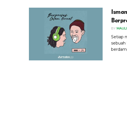
Ismam
Berpr
BY
MAUL
Setiap 
sebuah 
berdamp