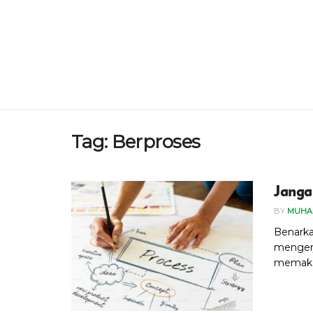
Tag:
Berproses
Janga
BY
MUHA
Benarka
mengerj
memakai