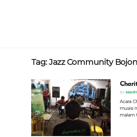
Tag:
Jazz Community Bojo
Chari
BY
MAHF
Acara C
musisi 
malam t