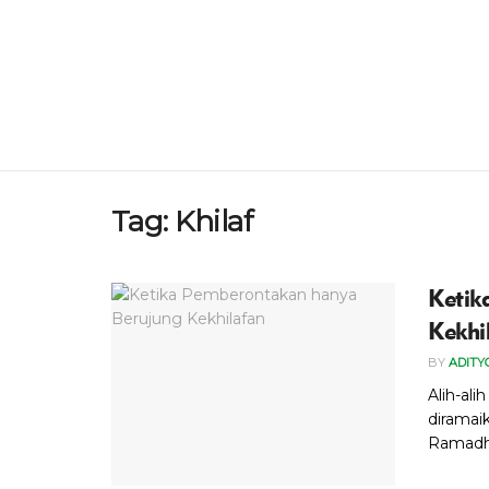
Tag:
Khilaf
Ketik
Kekhi
BY
ADITY
Alih-al
diramai
Ramadhan