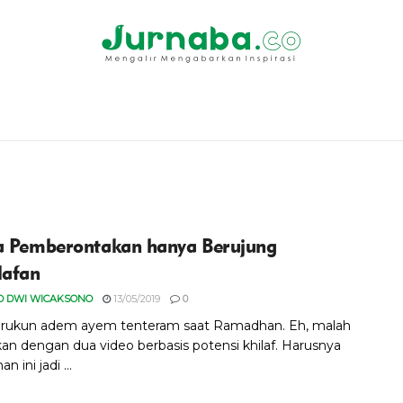
a Pemberontakan hanya Berujung
lafan
O DWI WICAKSONO
13/05/2019
0
ih rukun adem ayem tenteram saat Ramadhan. Eh, malah
kan dengan dua video berbasis potensi khilaf. Harusnya
 ini jadi ...