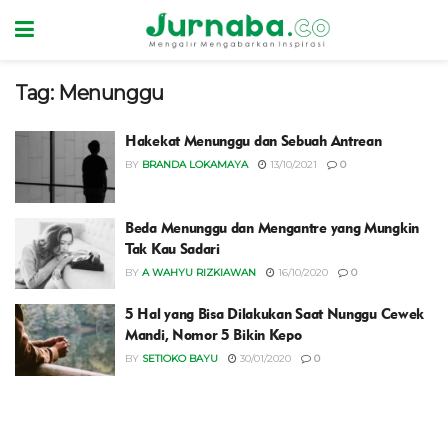
Tag:
Menunggu
Hakekat Menunggu dan Sebuah Antrean
BY
BRANDA LOKAMAYA
13/10/2021
0
Beda Menunggu dan Mengantre yang Mungkin
Tak Kau Sadari
BY
A WAHYU RIZKIAWAN
16/10/2020
0
5 Hal yang Bisa Dilakukan Saat Nunggu Cewek
Mandi, Nomor 5 Bikin Kepo
BY
SETIOKO BAYU
30/01/2020
0