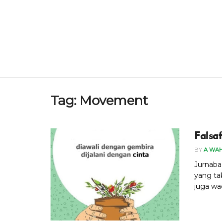
Tag:
Movement
Falsa
BY
A WA
Jurnaba
yang ta
juga wad