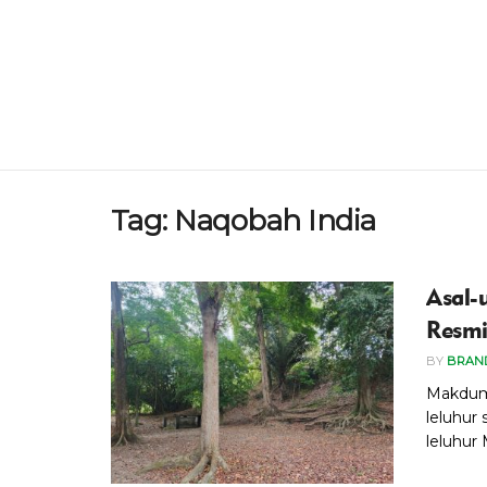
Tag:
Naqobah India
Asal-
Resmi
BY
BRAN
Makdum 
leluhur 
leluhur