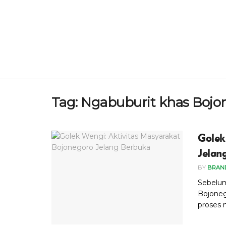
Tag:
Ngabuburit khas Bojo
Golek
Jelan
BY
BRAN
Sebelum 
Bojoneg
proses 