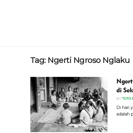
Tag:
Ngerti Ngroso Nglaku
Ngert
di Se
BY
TOTO 
Di hari 
adalah p