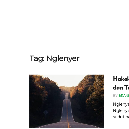
Tag:
Nglenyer
Hakek
dan T
BY
BRAN
Nglenyer
Nglenye
sudut p