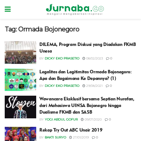
Tag:
Ormada Bojonegoro
DILEMA, Program Diskusi yang Diadakan FKMB
Unesa
BY
DICKY EKO PRASETIO
08/02/2023
0
Legalitas dan Legitimitas Ormada Bojonegoro:
Apa dan Bagaimana Ke Depannya? (1)
BY
DICKY EKO PRASETIO
29/08/2021
0
Wawancara Eksklusif bersama Septian Nurafan,
dari Mahasiswa UINSA Bojonegro hingga
Dualisme FKMB dan SASB
BY
YOGI ABDUL GOFUR
09/07/2020
0
Rekap Try Out ABC Unair 2019
BY
BAKTI SURYO
27/01/2019
0