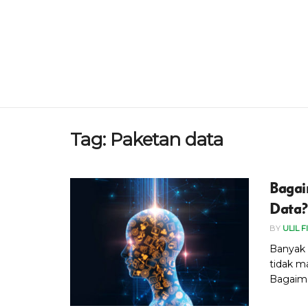
Tag:
Paketan data
Bagai
Data
BY
ULIL F
Banyak a
tidak m
Bagaiman