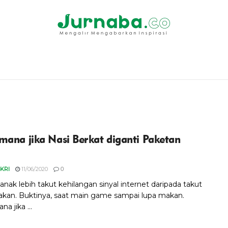
mana jika Nasi Berkat diganti Paketan
?
IKRI
11/06/2020
0
nak lebih takut kehilangan sinyal internet daripada takut
akan. Buktinya, saat main game sampai lupa makan.
a jika ...