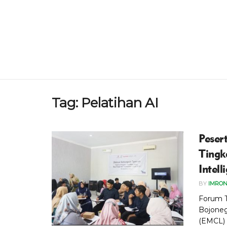
Tag:
Pelatihan AI
Peser
Tingk
Intell
BY
IMRON
Forum 
Bojoneg
(EMCL) 