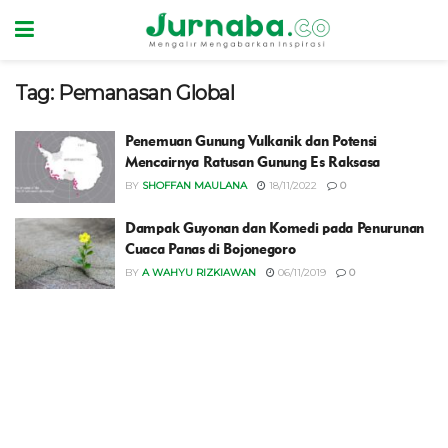
Tag:
Pemanasan Global
Penemuan Gunung Vulkanik dan Potensi
Mencairnya Ratusan Gunung Es Raksasa
BY
SHOFFAN MAULANA
18/11/2022
0
Dampak Guyonan dan Komedi pada Penurunan
Cuaca Panas di Bojonegoro
BY
A WAHYU RIZKIAWAN
06/11/2019
0