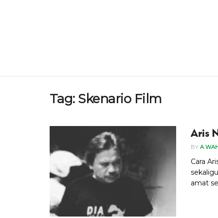
Tag:
Skenario Film
Aris 
BY
A WA
Cara Ar
sekalig
amat se