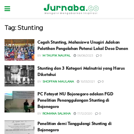
Tag:
Stunting
Cegah Stunting, Mahasiswa Unugiri Adakan
Pelatihan Pengolahan Potensi Lokal Desa Donan
BY
M TAUFIK NAUFAL
08/08/2023
0
Stunting dan 3 Kategori Malnutrisi yang Harus
Diketahui
BY
SHOFFAN MAULANA
15/03/2021
0
PC Fatayat NU Bojonegoro adakan FGD
Penelitian Penanggulangan Stunting di
Bojonegoro
BY
ROMANA SALIKHA
17/12/2020
0
Penelitian demi Tanggulangi Stunting di
Bojonegoro