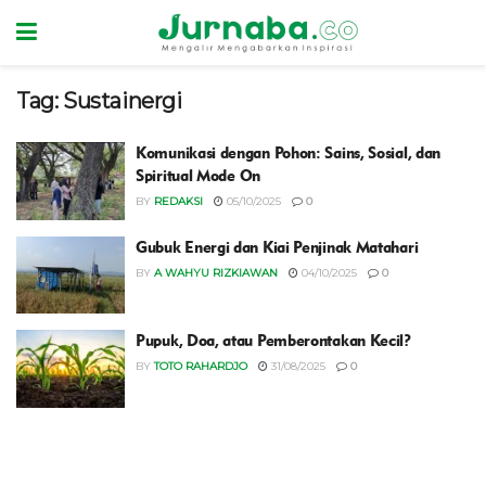
Tag:
Sustainergi
Komunikasi dengan Pohon: Sains, Sosial, dan
Spiritual Mode On
BY
REDAKSI
05/10/2025
0
Gubuk Energi dan Kiai Penjinak Matahari
BY
A WAHYU RIZKIAWAN
04/10/2025
0
Pupuk, Doa, atau Pemberontakan Kecil?
BY
TOTO RAHARDJO
31/08/2025
0