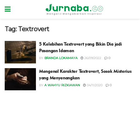
Tag:
Textrovert
5 Kelebihan Textrovert yang Bikin Dia jadi
Pasangan Idaman
BY
BRANDA LOKAMAYA
26/09/2022
0
Mengenal Karakter Textrovert, Sosok Misterius
yang Menyenangkan
BY
A WAHYU RIZKIAWAN
04/11/2020
0