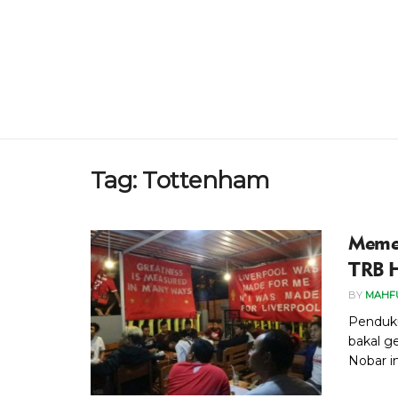
Tag:
Tottenham
Memer
TRB H
BY
MAHF
Penduku
bakal g
Nobar ini