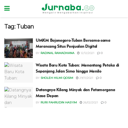
Tag:
Tuban
UMKM Bojonegoro-Tuban Bersama-sama
Merancang Situs Penjualan Digital
BY
RADINAL RAMADHANA
12/12/2021
0
Wisata Baru Kota Tuban: Menantang Petaka di
Sepanjang Jalan Simo hingga Menilo
BY
SHOLEH HILMI QOSIM
29/11/2021
0
Datangnya Kilang Minyak dan Fatamorgana
Masa Depan
BY
RURI FAHRUDIN HASYIM
26/02/2021
0