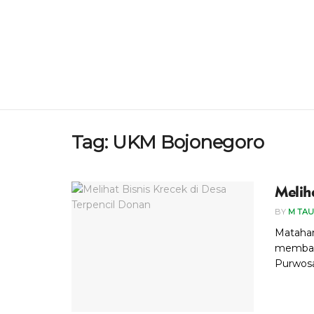
Tag:
UKM Bojonegoro
Melih
BY
M TAU
Matahar
memban
Purwosa